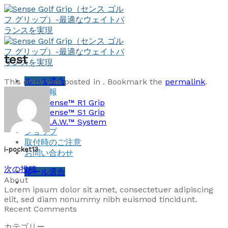
Skip
to
content
test
ルール適合
This entry was posted in . Bookmark the
permalink
.
製品情報
Sense™ R1 Grip
Sense™ S1 Grip
S.A.W.™ System
ショップ
取付時のご注意
i-pocket13
お問い合わせ
次の投稿
ルール適合
About
Lorem ipsum dolor sit amet, consectetuer adipiscing
elit, sed diam nonummy nibh euismod tincidunt.
Recent Comments
カテゴリー