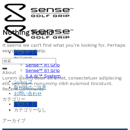
Skip
to
content
Nothing Found
It seems we can’t find what you’re looking for. Perhaps
searching can help.
ルール適合
製品情報
Sense™ R1 Grip
Sense™ S1 Grip
About
S.A.W.™ System
Lorem ipsum dolor sit amet, consectetuer adipiscing
ショップ
elit, sed diam nonummy nibh euismod tincidunt.
取付時のご注意
Recent Comments
お問い合わせ
カテゴリー
ルール適合
カテゴリーなし
アーカイブ