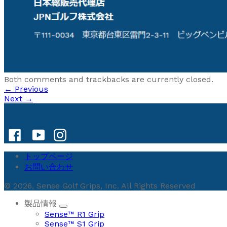
Both comments and trackbacks are currently closed.
←
Previous
Next
→
トップページ
お問い合わせ
© 2026, Sense Golf Grips, Inc. All Rights Reserved
製品情報
Sense™ R1 Grip
Sense™ S1 Grip