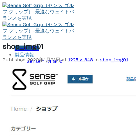
Skip
to
content
shop_img01
ルール適合
製品情報
Published
2020年1月21日
at
1225 × 848
in
shop_img01
Sense™ R1 Grip
Sense™ S1 Grip
S.A.W.™ System
ショップ
取付時のご注意
お問い合わせ
ルール適合