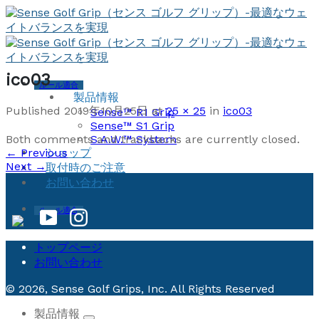
Skip
to
content
ico03
ルール適合
製品情報
Published
2019年10月25日
at
25 × 25
in
ico03
Sense™ R1 Grip
Sense™ S1 Grip
Both comments and trackbacks are currently closed.
S.A.W.™ System
←
Previous
ショップ
Next
→
取付時のご注意
お問い合わせ
ルール適合
トップページ
お問い合わせ
© 2026, Sense Golf Grips, Inc. All Rights Reserved
製品情報