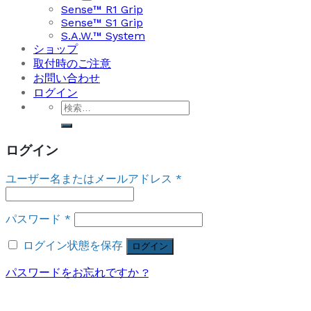
Sense™ R1 Grip
Sense™ S1 Grip
S.A.W.™ System
ショップ
取付時のご注意
お問い合わせ
ログイン
検
索
対
ログイン
象:
ユーザー名またはメールアドレス
*
パスワード
*
ログイン状態を保存
ログイン
パスワードをお忘れですか ?