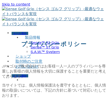
Skip to content
ルール適合
製品情報
Sense™ R1 Grip
プライバシーポリシー
Sense™ S1 Grip
S.A.W.™ System
ショップ
取付時のご注意
JPNゴルフ株式会社ではお客様一人一人のプライバシーを尊
お問い合わせ
重しお客様の個人情報を大切に保護することを重要だと考え
ております。
ルール適合
当サイトでは、個人情報保護法を遵守するとともに、個人情
報の取扱いについては、下記の方針に基づいて対応いたして
おります。